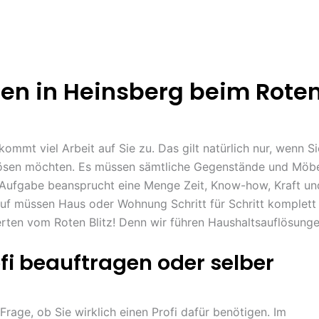
en in Heinsberg beim Rote
ommt viel Arbeit auf Sie zu. Das gilt natürlich nur, wenn Si
flösen möchten. Es müssen sämtliche Gegenstände und Möb
e Aufgabe beansprucht eine Menge Zeit, Know-how, Kraft un
auf müssen Haus oder Wohnung Schritt für Schritt komplett
rten vom Roten Blitz! Denn wir führen Haushaltsauflösung
fi beauftragen oder selber
 Frage, ob Sie wirklich einen Profi dafür benötigen. Im